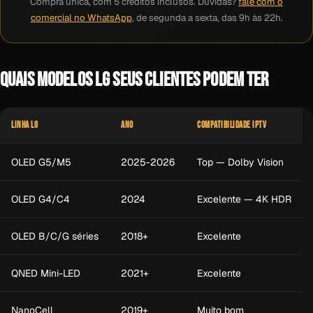
Compra única, com 5 créditos inclusos. Dúvidas?
fale com o
comercial no WhatsApp
, de segunda a sexta, das 9h às 22h.
QUAIS MODELOS LG SEUS CLIENTES PODEM TER
LINHA LG
ANO
COMPATIBILIDADE IPTV
OLED G5/M5
2025-2026
Top — Dolby Vision
OLED G4/C4
2024
Excelente — 4K HDR
OLED B/C/G séries
2018+
Excelente
QNED Mini-LED
2021+
Excelente
NanoCell
2019+
Muito bom