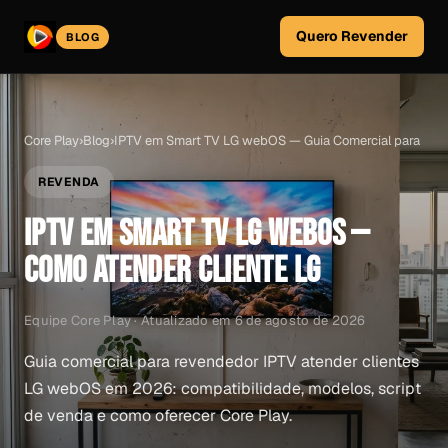
Quero Revender
BLOG
Core Play
›
Blog
›
IPTV em Smart TV LG webOS — Guia Comercial para
REVENDA
IPTV EM SMART TV LG WEBOS —
COMO ATENDER CLIENTE LG
Equipe Core Play · Atualizado em 6 de agosto de 2026
Guia comercial para revendedor IPTV atender clientes
LG webOS em 2026: compatibilidade, modelos, script
de venda e como oferecer Core Play.