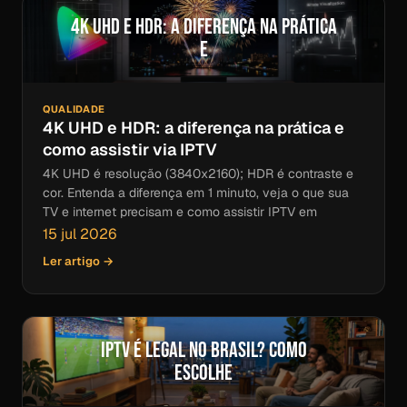
4K UHD e HDR: a diferença na prática
e
QUALIDADE
4K UHD e HDR: a diferença na prática e
como assistir via IPTV
4K UHD é resolução (3840x2160); HDR é contraste e
cor. Entenda a diferença em 1 minuto, veja o que sua
TV e internet precisam e como assistir IPTV em
15 jul 2026
Ler artigo →
IPTV é Legal no Brasil? Como
Escolhe