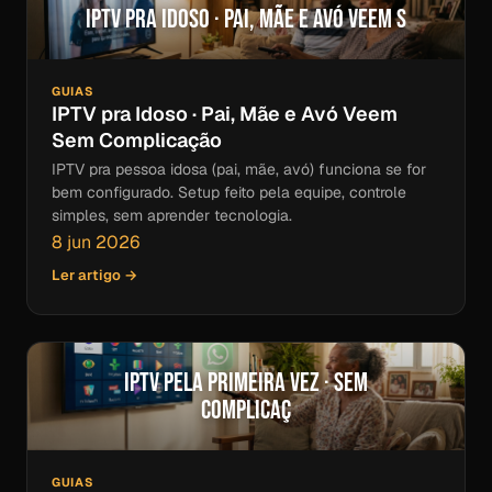
IPTV pra Idoso · Pai, Mãe e Avó Veem S
GUIAS
IPTV pra Idoso · Pai, Mãe e Avó Veem
Sem Complicação
IPTV pra pessoa idosa (pai, mãe, avó) funciona se for
bem configurado. Setup feito pela equipe, controle
simples, sem aprender tecnologia.
8 jun 2026
Ler artigo →
IPTV pela Primeira Vez · Sem
Complicaç
GUIAS